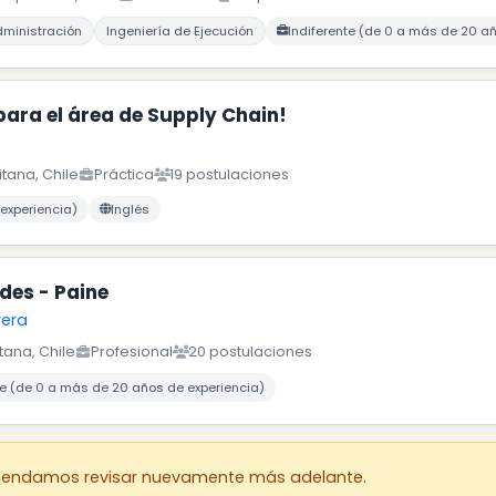
dministración
Ingeniería de Ejecución
Indiferente (de 0 a más de 20 a
ara el área de Supply Chain!
tana, Chile
Práctica
19 postulaciones
experiencia)
Inglés
des - Paine
era
tana, Chile
Profesional
20 postulaciones
te (de 0 a más de 20 años de experiencia)
mendamos revisar nuevamente más adelante.