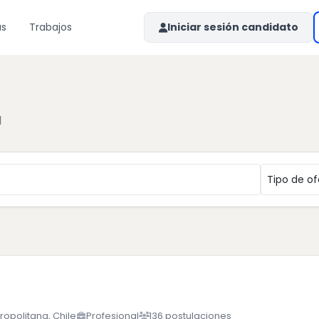
as
Trabajos
Iniciar sesión candidato
l
ropolitana, Chile
Profesional
136 postulaciones