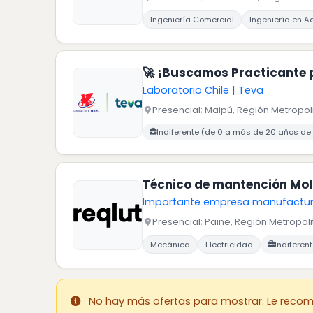
Carreras buscadas:
Ingeniería Comercial
Ingeniería en A
🚀 ¡Buscamos Practicante p
Laboratorio Chile | Teva
Presencial; Maipú, Región Metropoli
Carreras buscadas:
Idiomas buscados:
Indiferente (de 0 a más de 20 años de 
Técnico de mantención Mol
Importante empresa manufactur
Presencial; Paine, Región Metropoli
Carreras buscadas:
Mecánica
Electricidad
Indiferen
No hay más ofertas para mostrar. Le reco