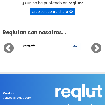
¿Aún no ha publicado en
reqlut
?
Cree su cuenta ahora
Reqlutan con nosotros...
Ventas
ventas@reqlut.com