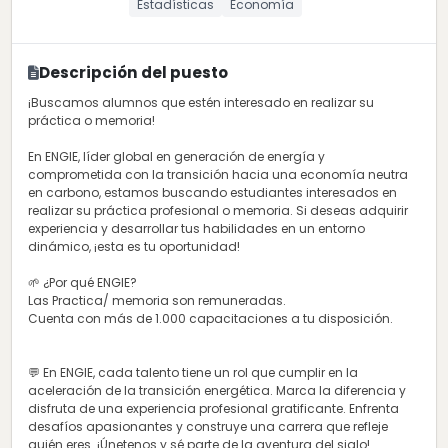
Estadísticas
Economía
Descripción del puesto
¡Buscamos alumnos que estén interesado en realizar su
práctica o memoria!
En ENGIE, líder global en generación de energía y
comprometida con la transición hacia una economía neutra
en carbono, estamos buscando estudiantes interesados en
realizar su práctica profesional o memoria. Si deseas adquirir
experiencia y desarrollar tus habilidades en un entorno
dinámico, ¡esta es tu oportunidad!
🌱 ¿Por qué ENGIE?
Las Practica/ memoria son remuneradas.
Cuenta con más de 1.000 capacitaciones a tu disposición.
💬 En ENGIE, cada talento tiene un rol que cumplir en la
aceleración de la transición energética. Marca la diferencia y
disfruta de una experiencia profesional gratificante. Enfrenta
desafíos apasionantes y construye una carrera que refleje
quién eres. ¡Únetenos y sé parte de la aventura del siglo!