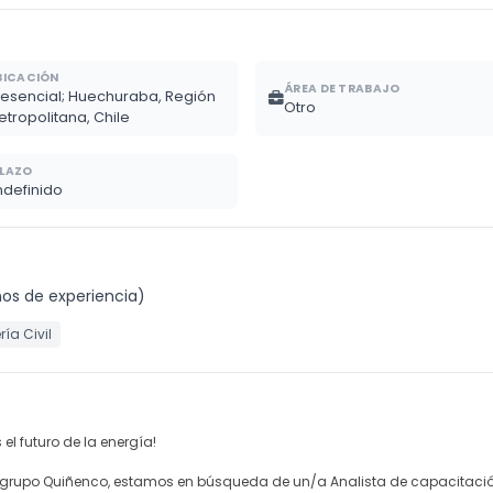
BICACIÓN
ÁREA DE TRABAJO
resencial; Huechuraba, Región
Otro
etropolitana, Chile
LAZO
ndefinido
ños de experiencia)
ría Civil
l futuro de la energía!
l grupo Quiñenco, estamos en búsqueda de un/a Analista de capacitació