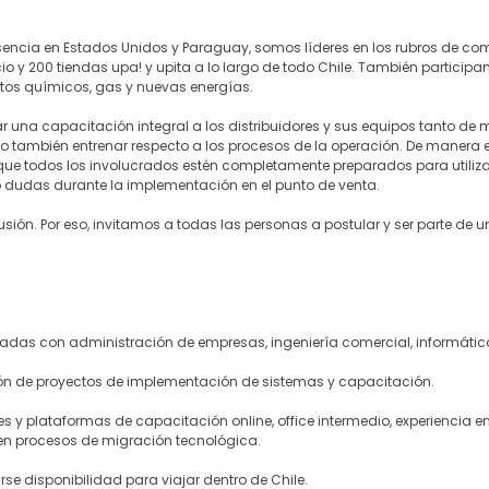
sencia en Estados Unidos y Paraguay, somos líderes en los rubros de com
o y 200 tiendas upa! y upita a lo largo de todo Chile. También participa
uctos químicos, gas y nuevas energías.
r una capacitación integral a los distribuidores y sus equipos tanto de m
 también entrenar respecto a los procesos de la operación. De manera 
que todos los involucrados estén completamente preparados para utilizar 
 dudas durante la implementación en el punto de venta.
lusión. Por eso, invitamos a todas las personas a postular y ser parte de
onadas con administración de empresas, ingeniería comercial, informática
tión de proyectos de implementación de sistemas y capacitación.
s y plataformas de capacitación online, office intermedio, experiencia e
 en procesos de migración tecnológica.
se disponibilidad para viajar dentro de Chile.