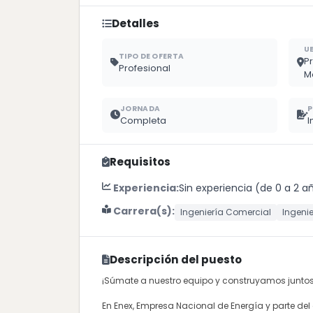
Detalles
U
TIPO DE OFERTA
P
Profesional
M
JORNADA
P
Completa
I
Requisitos
Experiencia:
Sin experiencia (de 0 a 2 a
Carrera(s):
Ingeniería Comercial
Ingenie
Descripción del puesto
¡Súmate a nuestro equipo y construyamos juntos e
En Enex, Empresa Nacional de Energía y parte de