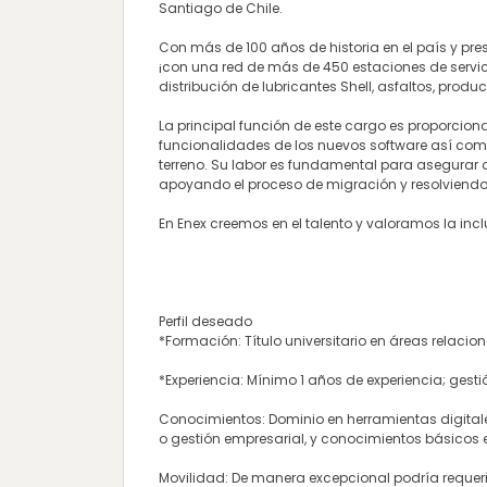
Santiago de Chile.
Con más de 100 años de historia en el país y pre
¡con una red de más de 450 estaciones de servici
distribución de lubricantes Shell, asfaltos, prod
La principal función de este cargo es proporciona
funcionalidades de los nuevos software así como
terreno. Su labor es fundamental para asegurar 
apoyando el proceso de migración y resolviendo
En Enex creemos en el talento y valoramos la inc
Perfil deseado
*Formación: Título universitario en áreas relaci
*Experiencia: Mínimo 1 años de experiencia; ges
Conocimientos: Dominio en herramientas digitale
o gestión empresarial, y conocimientos básicos
Movilidad: De manera excepcional podría requerir