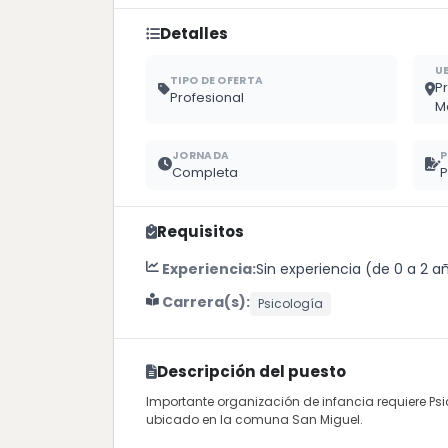
Detalles
U
TIPO DE OFERTA
P
Profesional
M
JORNADA
P
Completa
P
Requisitos
Experiencia:
Sin experiencia (de 0 a 2 a
Carrera(s):
Psicología
Descripción del puesto
Importante organización de infancia requiere P
ubicado en la comuna San Miguel.