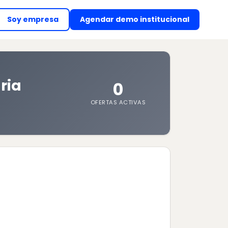
Soy empresa
Agendar demo institucional
(abre en nueva ventan
ria
0
OFERTAS ACTIVAS