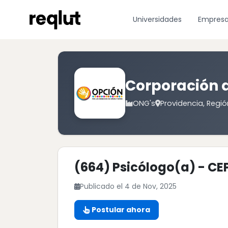
Universidades
Empres
Corporación d
ONG's
Providencia, Regió
(664) Psicólogo(a) - CE
Publicado el 4 de Nov, 2025
Postular ahora