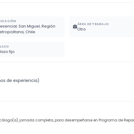
BICACIÓN
ÁREA DE TRABAJO
resencial; San Miguel, Región
Otro
etropolitana, Chile
LAZO
lazo fijo
ños de experiencia)
sicólogo(a), jornada completa, para desempeñarse en Programa de Repar