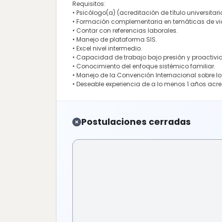
Requisitos:
• Psicólogo(a) (acreditación de título universitari
• Formación complementaria en temáticas de vio
• Contar con referencias laborales.
• Manejo de plataforma SIS.
• Excel nivel intermedio.
• Capacidad de trabajo bajo presión y proactivi
• Conocimiento del enfoque sistémico familiar.
• Manejo de la Convención Internacional sobre los
• Deseable experiencia de a lo menos 1 años acred
Postulaciones cerradas