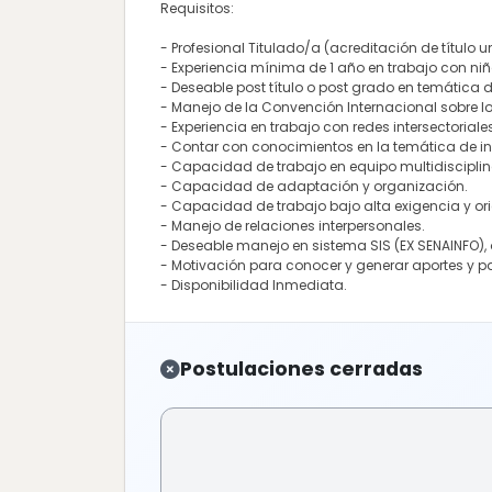
Requisitos:
- Profesional Titulado/a (acreditación de título u
- Experiencia mínima de 1 año en trabajo con niñ
- Deseable post título o post grado en temática d
- Manejo de la Convención Internacional sobre lo
- Experiencia en trabajo con redes intersectoriales 
- Contar con conocimientos en la temática de in
- Capacidad de trabajo en equipo multidisciplin
- Capacidad de adaptación y organización.
- Capacidad de trabajo bajo alta exigencia y or
- Manejo de relaciones interpersonales.
- Deseable manejo en sistema SIS (EX SENAINFO),
- Motivación para conocer y generar aportes y par
- Disponibilidad Inmediata.
Postulaciones cerradas