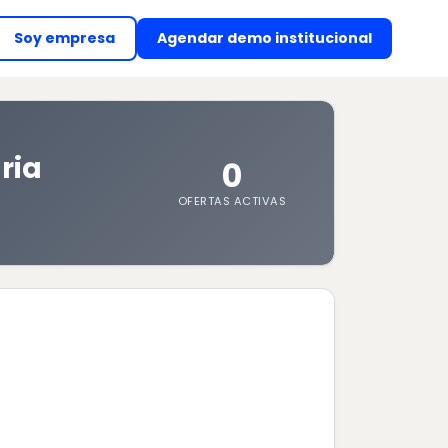
Soy empresa
Agendar demo institucional
(abre en nueva ventan
ria
0
OFERTAS ACTIVAS