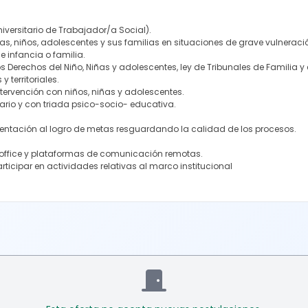
niversitario de Trabajador/a Social).
as, niños, adolescentes y sus familias en situaciones de grave vulneració
e infancia o familia.
s Derechos del Niño, Niñas y adolescentes, ley de Tribunales de Familia y
y territoriales.
tervención con niños, niñas y adolescentes.
ario y con triada psico-socio- educativa.
ientación al logro de metas resguardando la calidad de los procesos.
 office y plataformas de comunicación remotas.
ticipar en actividades relativas al marco institucional