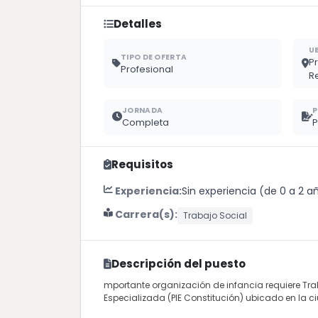
Detalles
U
TIPO DE OFERTA
Pr
Profesional
R
JORNADA
P
Completa
P
Requisitos
Experiencia:
Sin experiencia (de 0 a 2 a
Carrera(s):
Trabajo Social
Descripción del puesto
mportante organización de infancia requiere Tr
Especializada (PIE Constitución) ubicado en la c