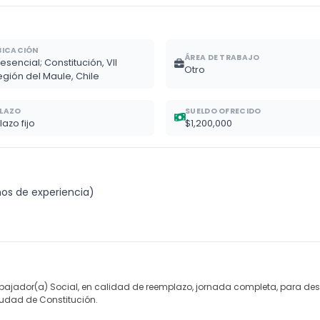
BICACIÓN
ÁREA DE TRABAJO
esencial; Constitución, VII
Otro
egión del Maule, Chile
LAZO
SUELDO OFRECIDO
lazo fijo
$1,200,000
ños de experiencia)
abajador(a) Social, en calidad de reemplazo, jornada completa, para d
iudad de Constitución.