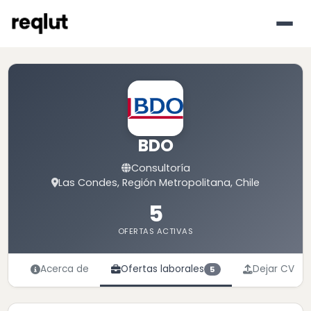
BDO
Consultoría
Las Condes, Región Metropolitana, Chile
5
OFERTAS ACTIVAS
Acerca de
Ofertas laborales
Dejar CV
5