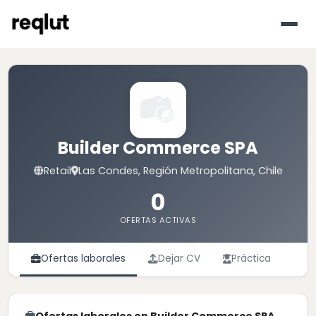
Builder Commerce SPA
Retail
Las Condes, Región Metropolitana, Chile
0
OFERTAS ACTIVAS
Ofertas laborales
Dejar CV
Práctica